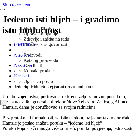
Skip to content
Jedemo isti hljeb – i gradimo
Naslovna
O Nama
istu budućnost
Historija fabrike
Uprava kompanije
Zdravlje i zaštita na radu
Društvena odgovornost
06/11/2025
Prodaja
Proizvodi
Novosti
Katalog proizvoda
Naslovna
Certifikati
/
Kontakt prodaje
Novosti
Karijera
/
Oglasi za posao
Jedemo isti hljeb – i gradimo istu budućnost
Apliciraj za posao online
Novosti
U duhu zajedništva, poštovanja i iskrene želje za novim početkom,
novi suvlasnik i generalni direktor Nove Željezare Zenica, g Ahmed
X
Hamzić, danas je doručkovao sa svojim radnicima.
Bez protokola i formalnosti, za istim stolom, uz jednostavan doručak,
Hamzić je poslao snažnu poruku – “jedemo isti hljeb”.
Poruku koja znači mnogo više od riječi: poruku povjerenja, jednakost