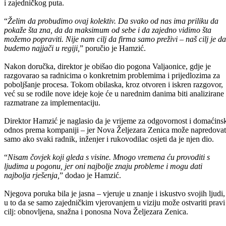
i zajedničkog puta.
“
Želim da probudimo ovaj kolektiv. Da svako od nas ima priliku da
pokaže šta zna, da da maksimum od sebe i da zajedno vidimo šta
možemo popraviti. Nije nam cilj da firma samo preživi – naš cilj je da
budemo najjači u regiji,
” poručio je Hamzić.
Nakon doručka, direktor je obišao dio pogona Valjaonice, gdje je
razgovarao sa radnicima o konkretnim problemima i prijedlozima za
poboljšanje procesa. Tokom obilaska, kroz otvoren i iskren razgovor,
već su se rodile nove ideje koje će u narednim danima biti analizirane 
razmatrane za implementaciju.
Direktor Hamzić je naglasio da je vrijeme za odgovornost i domaćins
odnos prema kompaniji – jer Nova Željezara Zenica može napredovat
samo ako svaki radnik, inženjer i rukovodilac osjeti da je njen dio.
“
Nisam čovjek koji gleda s visine. Mnogo vremena ću provoditi s
ljudima u pogonu, jer oni najbolje znaju probleme i mogu dati
najbolja rješenja,
” dodao je Hamzić.
Njegova poruka bila je jasna – vjeruje u znanje i iskustvo svojih ljudi, 
u to da se samo zajedničkim vjerovanjem u viziju može ostvariti pravi
cilj: obnovljena, snažna i ponosna Nova Željezara Zenica.