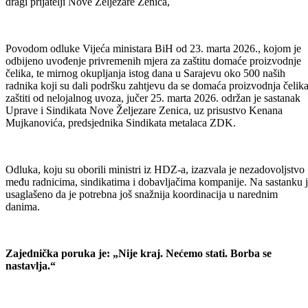
dragi prijatelji Nove Željezare Zenica,
Povodom odluke Vijeća ministara BiH od 23. marta 2026., kojom je
odbijeno uvođenje privremenih mjera za zaštitu domaće proizvodnje
čelika, te mirnog okupljanja istog dana u Sarajevu oko 500 naših
radnika koji su dali podršku zahtjevu da se domaća proizvodnja čelik
zaštiti od nelojalnog uvoza, jučer 25. marta 2026. održan je sastanak
Uprave i Sindikata Nove Željezare Zenica, uz prisustvo Kenana
Mujkanovića, predsjednika Sindikata metalaca ZDK.
Odluka, koju su oborili ministri iz HDZ-a, izazvala je nezadovoljstvo
među radnicima, sindikatima i dobavljačima kompanije. Na sastanku 
usaglašeno da je potrebna još snažnija koordinacija u narednim
danima.
Zajednička poruka je: „Nije kraj. Nećemo stati. Borba se
nastavlja.“