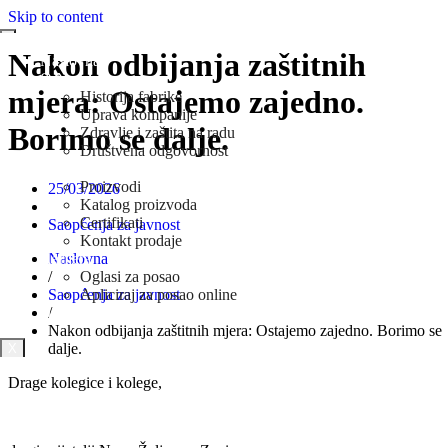
Skip to content
Nakon odbijanja zaštitnih
Naslovna
O Nama
mjera: Ostajemo zajedno.
Historija fabrike
Uprava kompanije
Borimo se dalje.
Zdravlje i zaštita na radu
Društvena odgovornost
Prodaja
Proizvodi
25/03/2026
Katalog proizvoda
Certifikati
Saopćenja za javnost
Kontakt prodaje
Naslovna
Karijera
/
Oglasi za posao
Saopćenja za javnost
Apliciraj za posao online
/
Novosti
Nakon odbijanja zaštitnih mjera: Ostajemo zajedno. Borimo se
dalje.
X
Drage kolegice i kolege,