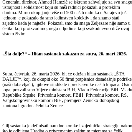
Generalni direktor, Ahmed Hamzić se iskreno zahvaljuje za svu snagu
ustrajnost i solidarnost koju su naši radnici pokazali u proteklim
danima. Mirno okupljanje više od 500 naših radnika u Sarajevu još
jednom je pokazalo da smo jedinstven kolektiv i da znamo stati
zajedno kada je najteže. Pokazali smo da snaga Željezare nije samo u
čeliku koji proizvodimo, nego u ljudima koji svakodnevno drže ovaj
sistem živim.
„Šta dalje?“ – Hitan sastanak zakazan za sutra, 26. mart 2026.
Sutra, četvrtak, 26. marta 2026. bit će održan hitan sastanak „ŠTA
DALJE?“, koji će okupiti oko 50 firmi potpisnica dosadašnje podrške
(naši dobavljači), njihove sindikate i predstavnike naših kupaca. Osim
toga, pozvali smo Vijeće ministara BiH, Vladu Federacije BiH, Vlad
Republike Srpske, Privrednu komoru FBiH, Privrednu komoru RS,
Vanjskotrgovinsku komoru BiH, premijera Zeničko‑dobojskog
kantona i gradonačelnika Zenice.
Cilj sastanka je definisati naredne korake i zajedničku strategiju nako
što je odbijena Uredba o privremenim zaštitnim mjerama za čelik.