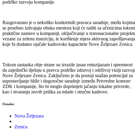
podrške razvoju kompanije.
Razgovarano je o nekoliko konkretnih pravaca saradnje, među kojim
se posebno izdvajaju obuka mentora koji će raditi sa učenicima tokom
praktične nastave u kompaniji, uključivanje u transnacionalne projekt
vezane za zelenu tranziciju, te korištenje mjera aktivnog zapošljavanja
koje bi dodatno ojačale kadrovske kapacitete Nove Željezare Zenica.
Tokom sastanka obje strane su izrazile jasan entuzijazam i spremnost
da zajednički djeluju u pravcu podrške zdravoj i održivoj viziji razvoj
Nove Željezare Zenica. Zaključeno je da postoji snažan potencijal za
uspostavljanje bliže i dugoročne saradnje između Privredne komore
ZDK i kompanije, što bi moglo doprinijeti jačanju lokalne privrede,
kao i stvaranju novih prilika za mlade i stručne kadrove.
Oznake:
Nova Željezara
Zenica