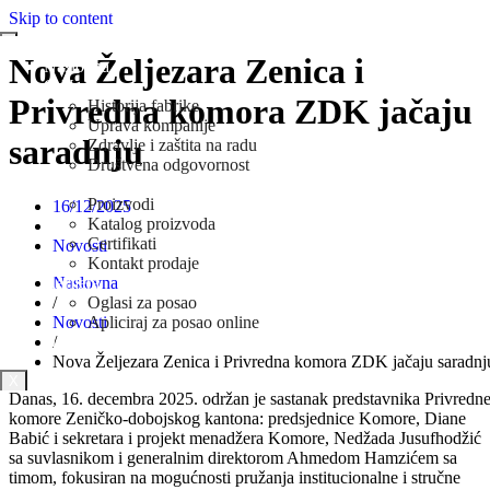
Skip to content
Nova Željezara Zenica i
Naslovna
O Nama
Privredna komora ZDK jačaju
Historija fabrike
Uprava kompanije
saradnju
Zdravlje i zaštita na radu
Društvena odgovornost
Prodaja
Proizvodi
16/12/2025
Katalog proizvoda
Certifikati
Novosti
Kontakt prodaje
Naslovna
Karijera
/
Oglasi za posao
Novosti
Apliciraj za posao online
/
Novosti
Nova Željezara Zenica i Privredna komora ZDK jačaju saradnj
X
Danas, 16. decembra 2025. održan je sastanak predstavnika Privredn
komore Zeničko‑dobojskog kantona: predsjednice Komore, Diane
Babić i sekretara i projekt menadžera Komore, Nedžada Jusufhodžić
sa suvlasnikom i generalnim direktorom Ahmedom Hamzićem sa
timom, fokusiran na mogućnosti pružanja institucionalne i stručne