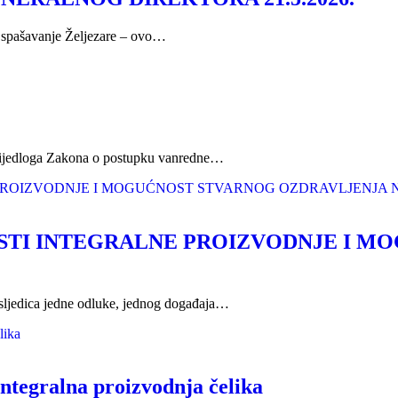
e spašavanje Željezare – ovo…
 Prijedloga Zakona o postupku vanredne…
STI INTEGRALNE PROIZVODNJE I M
osljedica jedne odluke, jednog događaja…
integralna proizvodnja čelika