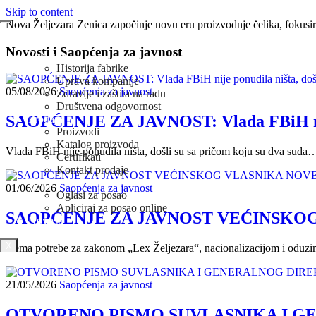
Skip to content
Nova Željezara Zenica započinje novu eru proizvodnje čelika, fokusir
Naslovna
Novosti i Saopćenja za javnost
O Nama
Historija fabrike
Uprava kompanije
05/08/2026
Saopćenja za javnost
Zdravlje i zaštita na radu
Društvena odgovornost
SAOPĆENJE ZA JAVNOST: Vlada FBiH nije 
Prodaja
Proizvodi
Katalog proizvoda
Vlada FBiH nije ponudila ništa, došli su sa pričom koju su dva suda
Certifikati
Kontakt prodaje
Karijera
01/06/2026
Saopćenja za javnost
Oglasi za posao
Apliciraj za posao online
SAOPĆENJE ZA JAVNOST VEĆINSKO
Novosti
X
Nema potrebe za zakonom „Lex Željezara“, nacionalizacijom i oduzi
21/05/2026
Saopćenja za javnost
OTVORENO PISMO SUVLASNIKA I GE