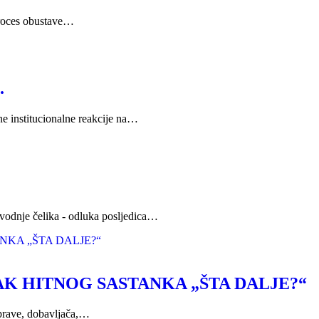
proces obustave…
.
ne institucionalne reakcije na…
vodnje čelika - odluka posljedica…
AK HITNOG SASTANKA „ŠTA DALJE?“
Uprave, dobavljača,…