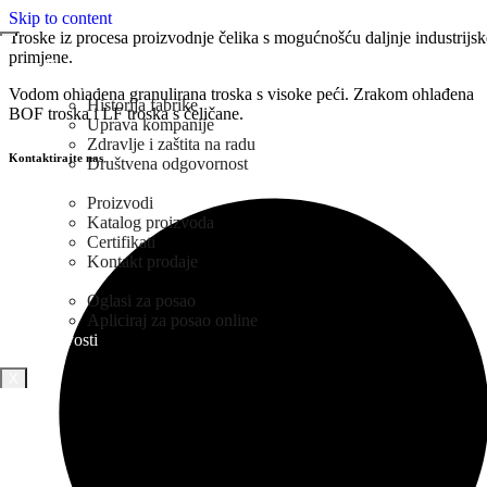
Skip to content
Troske iz procesa proizvodnje čelika s mogućnošću daljnje industrijsk
primjene.
Naslovna
O Nama
Vodom ohlađena granulirana troska s visoke peći. Zrakom ohlađena
Historija fabrike
BOF troska i LF troska s čeličane.
Uprava kompanije
Zdravlje i zaštita na radu
Kontaktirajte nas
Društvena odgovornost
Prodaja
Proizvodi
Katalog proizvoda
Certifikati
Kontakt prodaje
Karijera
Oglasi za posao
Apliciraj za posao online
Novosti
X