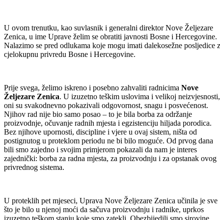
U ovom trenutku, kao suvlasnik i generalni direktor Nove Željezare
Zenica, u ime Uprave želim se obratiti javnosti Bosne i Hercegovine.
Nalazimo se pred odlukama koje mogu imati dalekosežne posljedice 
cjelokupnu privredu Bosne i Hercegovine.
Prije svega, želimo iskreno i posebno zahvaliti radnicima
Nove
Željezare Zenica
. U izuzetno teškim uslovima i velikoj neizvjesnosti,
oni su svakodnevno pokazivali odgovornost, snagu i posvećenost.
Njihov rad nije bio samo posao – to je bila borba za održanje
proizvodnje, očuvanje radnih mjesta i egzistenciju hiljada porodica.
Bez njihove upornosti, discipline i vjere u ovaj sistem, ništa od
postignutog u proteklom periodu ne bi bilo moguće. Od prvog dana
bili smo zajedno i svojim primjerom pokazali da nam je interes
zajednički: borba za radna mjesta, za proizvodnju i za opstanak ovog
privrednog sistema.
U proteklih pet mjeseci, Uprava Nove Željezare Zenica učinila je sve
što je bilo u njenoj moći da sačuva proizvodnju i radnike, uprkos
izuzetno teškom stanju koje smo zatekli. Obezbijedili smo sirovine,