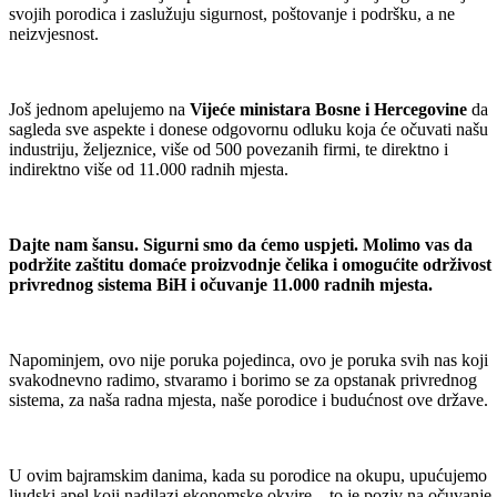
svojih porodica i zaslužuju sigurnost, poštovanje i podršku, a ne
neizvjesnost.
Još jednom apelujemo na
Vijeće ministara Bosne i Hercegovine
da
sagleda sve aspekte i donese odgovornu odluku koja će očuvati našu
industriju, željeznice, više od 500 povezanih firmi, te direktno i
indirektno više od 11.000 radnih mjesta.
Dajte nam šansu. Sigurni smo da ćemo uspjeti. Molimo vas da
podržite zaštitu domaće proizvodnje čelika i omogućite održivost
privrednog sistema BiH i očuvanje 11.000 radnih mjesta.
Napominjem, ovo nije poruka pojedinca, ovo je poruka svih nas koji
svakodnevno radimo, stvaramo i borimo se za opstanak privrednog
sistema, za naša radna mjesta, naše porodice i budućnost ove države.
U ovim bajramskim danima, kada su porodice na okupu, upućujemo
ljudski apel koji nadilazi ekonomske okvire – to je poziv na očuvanje