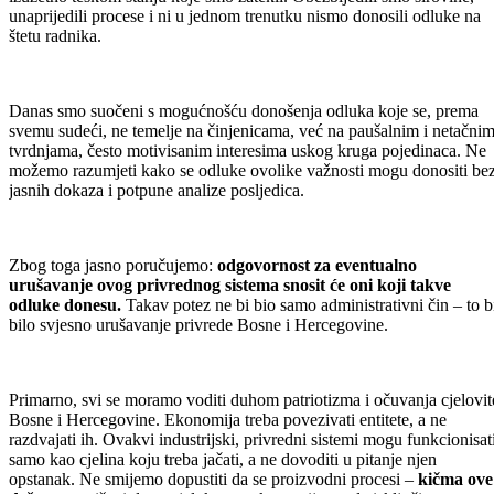
unaprijedili procese i ni u jednom trenutku nismo donosili odluke na
štetu radnika.
Danas smo suočeni s mogućnošću donošenja odluka koje se, prema
svemu sudeći, ne temelje na činjenicama, već na paušalnim i netačni
tvrdnjama, često motivisanim interesima uskog kruga pojedinaca. Ne
možemo razumjeti kako se odluke ovolike važnosti mogu donositi be
jasnih dokaza i potpune analize posljedica.
Zbog toga jasno poručujemo:
odgovornost za eventualno
urušavanje ovog privrednog sistema snosit će oni koji takve
odluke donesu.
Takav potez ne bi bio samo administrativni čin – to b
bilo svjesno urušavanje privrede Bosne i Hercegovine.
Primarno, svi se moramo voditi duhom patriotizma i očuvanja cjelovit
Bosne i Hercegovine. Ekonomija treba povezivati entitete, a ne
razdvajati ih. Ovakvi industrijski, privredni sistemi mogu funkcionisat
samo kao cjelina koju treba jačati, a ne dovoditi u pitanje njen
opstanak. Ne smijemo dopustiti da se proizvodni procesi –
kičma ove