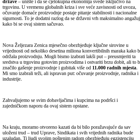
države
– unište i da se cjelokupna ekonomija svede isključivo na
trgovinu. U vremenu globalnih kriza i sve veće zavisnosti od uvoza,
očuvanje domaće proizvodnje postaje pitanje stabilnosti i nacionalne
sigurnosti. To je dodatni razlog da se državni vrh maksimalno angažu
kako bi se ovaj sistem sačuvao.
Nova Željezara Zenica mjesečno obezbjeđuje ključne sirovine u
vrijednosti od nekoliko desetina miliona konvertibilnih maraka kako b
održala proizvodnju. Mogli bismo izabrati lakši put – preusmjeriti ta
sredstva u trgovinu gotovim proizvodima i ostvariti brzu dobit, ali to b
značilo gašenje proizvodnje i gubitak više od
11.000 radnih mjesta
.
Mi smo izabrali teži, ali ispravan put: očuvanje proizvodnje, radnika i
industrije.
Zahvaljujemo se svim dobavljačima i kupcima na podršci i
zajedničkom naporu da ovaj sistem opstane.
Na kraju, moramo otvoreno kazati da bi bilo poražavajuće da sav
uloženi trud – trud Uprave, Sindikata i svih vrijednih radnika bude
uzaludan. Ti ljudi svojim poštenim radom obezbjeđuju egzistenciju