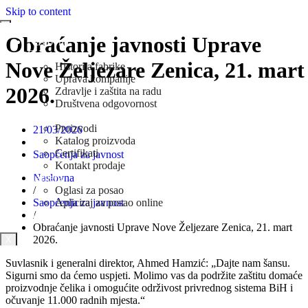
Skip to content
Obraćanje javnosti Uprave
Naslovna
O Nama
Nove Željezare Zenica, 21. mart
Historija fabrike
Uprava kompanije
2026.
Zdravlje i zaštita na radu
Društvena odgovornost
Prodaja
Proizvodi
21/03/2026
Katalog proizvoda
Certifikati
Saopćenja za javnost
Kontakt prodaje
Naslovna
Karijera
/
Oglasi za posao
Saopćenja za javnost
Apliciraj za posao online
/
Novosti
Obraćanje javnosti Uprave Nove Željezare Zenica, 21. mart
2026.
X
Suvlasnik i generalni direktor, Ahmed Hamzić: „Dajte nam šansu.
Sigurni smo da ćemo uspjeti. Molimo vas da podržite zaštitu domaće
proizvodnje čelika i omogućite održivost privrednog sistema BiH i
očuvanje 11.000 radnih mjesta.“