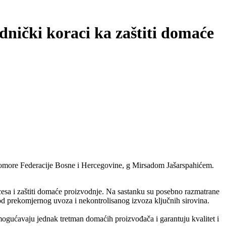
nički koraci ka zaštiti domaće
komore Federacije Bosne i Hercegovine, g Mirsadom Jašarspahićem.
ocesa i zaštiti domaće proizvodnje. Na sastanku su posebno razmatrane
od prekomjernog uvoza i nekontrolisanog izvoza ključnih sirovina.
omogućavaju jednak tretman domaćih proizvođača i garantuju kvalitet i