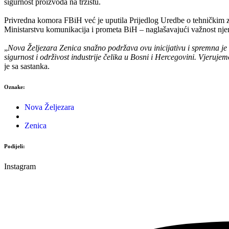
sigurnost proizvoda na tržištu.
Privredna komora FBiH već je uputila Prijedlog Uredbe o tehničkim za
Ministarstvu komunikacija i prometa BiH – naglašavajući važnost nje
„
Nova Željezara Zenica snažno podržava ovu inicijativu i spremna je 
sigurnost i održivost industrije čelika u Bosni i Hercegovini. Vjeruje
je sa sastanka.
Oznake:
Nova Željezara
Zenica
Podijeli:
Instagram