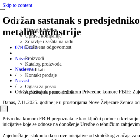
Skip to content
Održan sastanak s predsjedniko
Naslovna
O Nama
metalne industrije
Historija fabrike
Uprava kompanije
Zdravlje i zaštita na radu
Društvena odgovornost
07/11/2025
Prodaja
Proizvodi
Novosti
Katalog proizvoda
Naslovna
Certifikati
/
Kontakt prodaje
Novosti
Karijera
/
Oglasi za posao
Održan sastanak s predsjednikom Privredne komore FBiH: Zajedn
Apliciraj za posao online
Novosti
Danas, 7.11.2025. godine je u prostorijama Nove Željezare Zenica o
X
Privredna komora FBiH prepoznata je kao ključni partner u kreiranju 
inicijative koje se odnose na donošenje Uredbe o tehničkim zahtjevim
Zajednički je istaknuto da su ove inicijative od strateškog značaja z