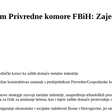
m Privredne komore FBiH: Zajed
ički koraci ka zaštiti domaće metalne industrije
držan konstruktivan sastanak s predsjednikom Privredne/Gospodarske 
nove strategije razvoja metalne industrije, unapređenju tehnoloških pr
a za čelik za armiranje betona, kao i mjere zaštite domaće proizvodnje 
a osiguranje ekonomske i socijalne stabilnosti Bosne i Hercegovine, jer 