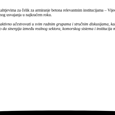
htjevima za čelik za armiranje betona relevantnim institucijama – Vij
nog usvajanja u najkraćem roku.
aktivno učestvovati u svim radnim grupama i stručnim diskusijama, kako
mo da sinergija između realnog sektora, komorskog sistema i institucija 