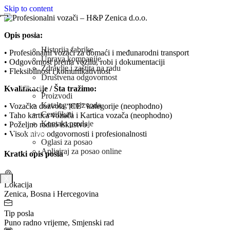
Skip to content
Naslovna
Opis posla:
O Nama
Historija fabrike
• Profesionalni vozači za domaći i međunarodni transport
Uprava kompanije
• Odgovornost prema vozilu, robi i dokumentaciji
Zdravlje i zaštita na radu
• Fleksibilnost i komunikativnost
Društvena odgovornost
Prodaja
Kvalifikacije / Šta tražimo:
Proizvodi
Katalog proizvoda
• Vozačka dozvola “CE” kategorije (neophodno)
Certifikati
• Taho kartica vozača i Kartica vozača (neophodno)
Kontakt prodaje
• Poželjno radno iskustvo
Karijera
• Visok nivo odgovornosti i profesionalnosti
Oglasi za posao
Apliciraj za posao online
Kratki opis posla
Novosti
X
Lokacija
Zenica, Bosna i Hercegovina
Tip posla
Puno radno vrijeme, Smjenski rad