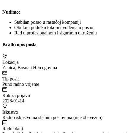
Nudimo:
Stabilan posao u rastućoj kompaniji
Obuku i podršku tokom uvođenja u posao
Rad u profesionalnom i sigurnom okruženju
Kratki opis posla
Lokacija
Zenica, Bosna i Hercegovina
Tip posla
Puno radno vrijeme
Rok za prijavu
2026-01-14
Iskustvo
Radno iskustvo na sličnim poslovima (nije obavezno)
Radni dani