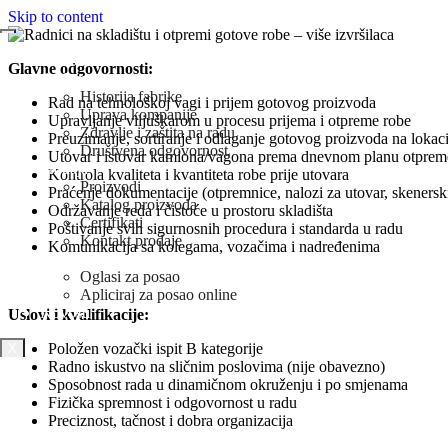
Skip to content
Naslovna
Glavne odgovornosti:
O Nama
Historija fabrike
Rad na tehnološkoj vagi i prijem gotovog proizvoda
Uprava kompanije
Upravljanje viljuškarom u procesu prijema i otpreme robe
Zdravlje i zaštita na radu
Preuzimanje, sortiranje i odlaganje gotovog proizvoda na lokaci
Društvena odgovornost
Utovar i istovar kamiona/vagona prema dnevnom planu otprem
Prodaja
Kontrola kvaliteta i kvantiteta robe prije utovara
Proizvodi
Praćenje dokumentacije (otpremnice, nalozi za utovar, skenerski
Katalog proizvoda
Održavanje reda i čistoće u prostoru skladišta
Certifikati
Poštivanje svih sigurnosnih procedura i standarda u radu
Kontakt prodaje
Komunikacija sa kolegama, vozačima i nadređenima
Karijera
Oglasi za posao
Apliciraj za posao online
Novosti
Uslovi i kvalifikacije:
Položen vozački ispit B kategorije
X
Radno iskustvo na sličnim poslovima (nije obavezno)
Sposobnost rada u dinamičnom okruženju i po smjenama
Fizička spremnost i odgovornost u radu
Preciznost, tačnost i dobra organizacija