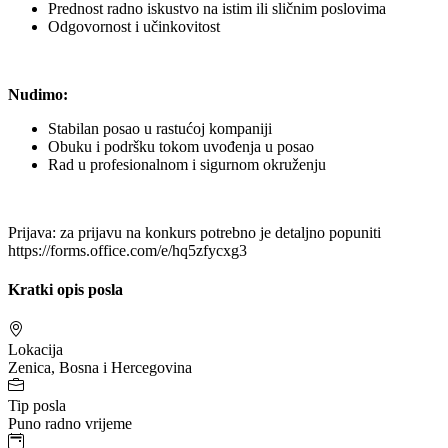
Prednost radno iskustvo na istim ili sličnim poslovima
Odgovornost i učinkovitost
Nudimo:
Stabilan posao u rastućoj kompaniji
Obuku i podršku tokom uvođenja u posao
Rad u profesionalnom i sigurnom okruženju
Prijava: za prijavu na konkurs potrebno je detaljno popuniti
https://forms.office.com/e/hq5zfycxg3
Kratki opis posla
Lokacija
Zenica, Bosna i Hercegovina
Tip posla
Puno radno vrijeme