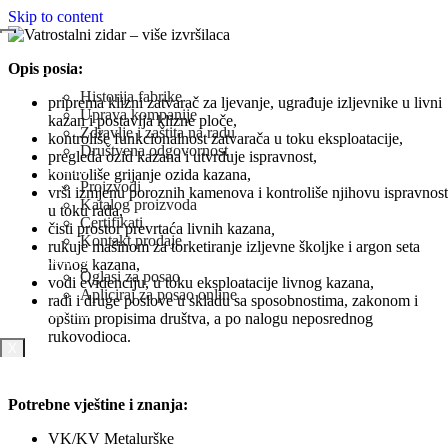
Skip to content
Naslovna
Opis posla:
O Nama
Historija fabrike
priprema klizni zatvarač za ljevanje, ugrađuje izljevnike u livni
Uprava kompanije
kazan i postavlja klizne ploče,
Zdravlje i zaštita na radu
kontroliše funkcionalnost zatvarača u toku eksploatacije,
Društvena odgovornost
pregleda ozid kazana i utvrđuje ispravnost,
Prodaja
kontroliše grijanje ozida kazana,
Proizvodi
vrši izmjenu poroznih kamenova i kontroliše njihovu ispravnost
Katalog proizvoda
u toku rada,
Certifikati
čisti prostor prevrtaća livnih kazana
,
Kontakt prodaje
rukuje mašinom za torketiranje izljevne školjke i argon seta
Karijera
livnog kazana,
Oglasi za posao
vodi evidenciju, u toku eksploatacije livnog kazana,
Apliciraj za posao online
radi i druge poslove u skladu sa sposobnostima, zakonom i
Novosti
opštim propisima društva, a po nalogu neposrednog
rukovodioca.
X
Potrebne vještine i znanja:
VK/KV Metalurške