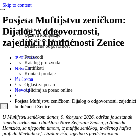
Skip to content
Posjeta Muftijstvu zeničkom:
Naslovna
O Nama
Dijalog o odgovornosti,
Historija fabrike
Uprava kompanije
zajednici i budućnosti Zenice
Zdravlje i zaštita na radu
Društvena odgovornost
Prodaja
Proizvodi
09/02/2026
Katalog proizvoda
Certifikati
Novosti
Kontakt prodaje
Naslovna
Karijera
/
Oglasi za posao
Novosti
Apliciraj za posao online
/
Novosti
Posjeta Muftijstvu zeničkom: Dijalog o odgovornosti, zajednici 
budućnosti Zenice
X
U Muftijstvu zeničkom danas, 9. februara 2026. održan je sastanak
između suvlasnika i direktora Nove Željezare Zenica, g Ahmeda
Hamzića, sa njegovim timom, te muftije zeničkog, uvaženog hafiza
prof. dr. Mevludin
‑
ef. Dizdarevića, zajedno s predstavnicima