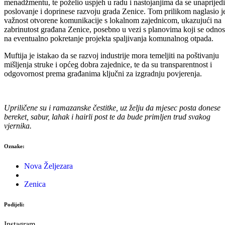
menadžmentu, te poželio uspjeh u radu i nastojanjima da se unaprijedi
poslovanje i doprinese razvoju grada Zenice. Tom prilikom naglasio j
važnost otvorene komunikacije s lokalnom zajednicom, ukazujući na
zabrinutost građana Zenice, posebno u vezi s planovima koji se odno
na eventualno pokretanje projekta spaljivanja komunalnog otpada.
Muftija je istakao da se razvoj industrije mora temeljiti na poštivanju
mišljenja struke i općeg dobra zajednice, te da su transparentnost i
odgovornost prema građanima ključni za izgradnju povjerenja.
Upriličene su i ramazanske čestitke, uz želju da mjesec posta donese
bereket, sabur, lahak i hairli post te da bude primljen trud svakog
vjernika.
Oznake:
Nova Željezara
Zenica
Podijeli:
Instagram