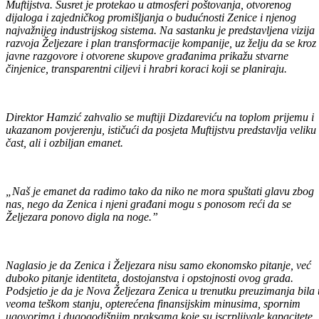
Muftijstva. Susret je protekao u atmosferi poštovanja, otvorenog
dijaloga i zajedničkog promišljanja o budućnosti Zenice i njenog
najvažnijeg industrijskog sistema. Na sastanku je predstavljena vizija
razvoja Željezare i plan transformacije kompanije, uz želju da se kroz
javne razgovore i otvorene skupove građanima prikažu stvarne
činjenice, transparentni ciljevi i hrabri koraci koji se planiraju.
Direktor Hamzić zahvalio se muftiji Dizdareviću na toplom prijemu i
ukazanom povjerenju, ističući da posjeta Muftijstvu predstavlja veliku
čast, ali i ozbiljan emanet.
„Naš je emanet da radimo tako da niko ne mora spuštati glavu zbog
nas, nego da Zenica i njeni građani mogu s ponosom reći da se
Željezara ponovo digla na noge.”
Naglasio je da Zenica i Željezara nisu samo ekonomsko pitanje, već
duboko pitanje identiteta, dostojanstva i opstojnosti ovog grada.
Podsjetio je da je Nova Željezara Zenica u trenutku preuzimanja bila 
veoma teškom stanju, opterećena finansijskim minusima, spornim
ugovorima i dugogodišnjim praksama koje su iscrpljivale kapacitete