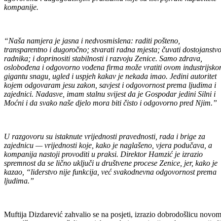
kompanije.
“Naša namjera je jasna i nedvosmislena: raditi pošteno,
transparentno i dugoročno; stvarati radna mjesta; čuvati dostojanstv
radnika; i doprinositi stabilnosti i razvoju Zenice. Samo zdrava,
oslobođena i odgovorno vođena firma može vratiti ovom industrijsk
gigantu snagu, ugled i uspjeh kakav je nekada imao. Jedini autoritet
kojem odgovaram jesu zakon, savjest i odgovornost prema ljudima i
zajednici. Nadasve, imam stalnu svijest da je Gospodar jedini Silni i
Moćni i da svako naše djelo mora biti čisto i odgovorno pred Njim.”
U razgovoru su istaknute vrijednosti pravednosti, rada i brige za
zajednicu — vrijednosti koje, kako je naglašeno, vjera podučava, a
kompanija nastoji provoditi u praksi. Direktor Hamzić je izrazio
spremnost da se lično uključi u društvene procese Zenice, jer, kako je
kazao, “liderstvo nije funkcija, već svakodnevna odgovornost prema
ljudima.”
Muftija Dizdarević zahvalio se na posjeti, izrazio dobrodošlicu novo