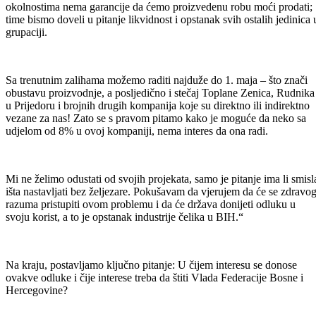
okolnostima nema garancije da ćemo proizvedenu robu moći prodati;
time bismo doveli u pitanje likvidnost i opstanak svih ostalih jedinica 
grupaciji.
Sa trenutnim zalihama možemo raditi najduže do 1. maja – što znači
obustavu proizvodnje, a posljedično i stečaj Toplane Zenica, Rudnika
u Prijedoru i brojnih drugih kompanija koje su direktno ili indirektno
vezane za nas! Zato se s pravom pitamo kako je moguće da neko sa
udjelom od 8% u ovoj kompaniji, nema interes da ona radi.
Mi ne želimo odustati od svojih projekata, samo je pitanje ima li smisl
išta nastavljati bez željezare. Pokušavam da vjerujem da će se zdravo
razuma pristupiti ovom problemu i da će država donijeti odluku u
svoju korist, a to je opstanak industrije čelika u BIH.“
Na kraju, postavljamo ključno pitanje: U čijem interesu se donose
ovakve odluke i čije interese treba da štiti Vlada Federacije Bosne i
Hercegovine?