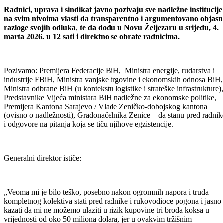
Radnici, uprava i sindikat javno pozivaju sve nadležne institucije
na svim nivoima vlasti da transparentno i argumentovano objasn
razloge svojih odluka
,
te da dođu u Novu Željezaru u
srijedu, 4.
marta 2026. u 12 sati
i direktno se obrate radnicima.
Pozivamo: Premijera Federacije BiH, Ministra energije, rudarstva i
industrije FBiH, Ministra vanjske trgovine i ekonomskih odnosa BiH,
Ministra odbrane BiH (u kontekstu logistike i strateške infrastrukture),
Predstavnike Vijeća ministara BiH nadležne za ekonomske politike,
Premijera Kantona Sarajevo / Vlade Zeničko-dobojskog kantona
(ovisno o nadležnosti), Gradonačelnika Zenice – da stanu pred radnik
i odgovore na pitanja koja se tiču njihove egzistencije.
Generalni direktor ističe:
„Veoma mi je bilo teško, posebno nakon ogromnih napora i truda
kompletnog kolektiva stati pred radnike i rukovodioce pogona i jasno
kazati da mi ne možemo ulaziti u rizik kupovine tri broda koksa u
vrijednosti od oko 50 miliona dolara, jer u ovakvim tržišnim