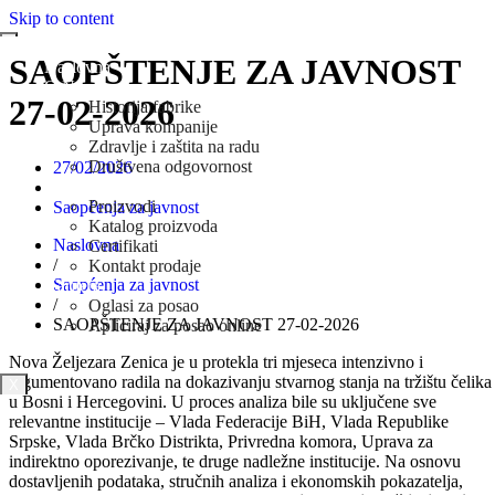
Skip to content
SAOPŠTENJE ZA JAVNOST
Naslovna
O Nama
27-02-2026
Historija fabrike
Uprava kompanije
Zdravlje i zaštita na radu
Društvena odgovornost
27/02/2026
Prodaja
Proizvodi
Saopćenja za javnost
Katalog proizvoda
Naslovna
Certifikati
/
Kontakt prodaje
Saopćenja za javnost
Karijera
/
Oglasi za posao
SAOPŠTENJE ZA JAVNOST 27-02-2026
Apliciraj za posao online
Novosti
Nova Željezara Zenica je u protekla tri mjeseca intenzivno i
argumentovano radila na dokazivanju stvarnog stanja na tržištu čelika
X
u Bosni i Hercegovini. U proces analiza bile su uključene sve
relevantne institucije – Vlada Federacije BiH, Vlada Republike
Srpske, Vlada Brčko Distrikta, Privredna komora, Uprava za
indirektno oporezivanje, te druge nadležne institucije. Na osnovu
dostavljenih podataka, stručnih analiza i ekonomskih pokazatelja,