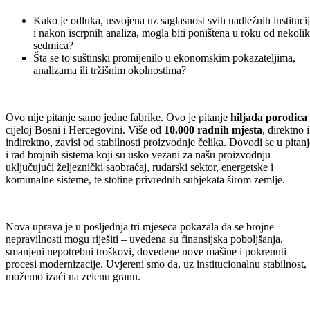
Kako je odluka, usvojena uz saglasnost svih nadležnih instituci
i nakon iscrpnih analiza, mogla biti poništena u roku od nekoli
sedmica?
Šta se to suštinski promijenilo u ekonomskim pokazateljima,
analizama ili tržišnim okolnostima?
Ovo nije pitanje samo jedne fabrike. Ovo je pitanje
hiljada porodica
cijeloj Bosni i Hercegovini. Više od
10.000 radnih mjesta
, direktno i
indirektno, zavisi od stabilnosti proizvodnje čelika. Dovodi se u pitanj
i rad brojnih sistema koji su usko vezani za našu proizvodnju –
uključujući željeznički saobraćaj, rudarski sektor, energetske i
komunalne sisteme, te stotine privrednih subjekata širom zemlje.
Nova uprava je u posljednja tri mjeseca pokazala da se brojne
nepravilnosti mogu riješiti – uvedena su finansijska poboljšanja,
smanjeni nepotrebni troškovi, dovedene nove mašine i pokrenuti
procesi modernizacije. Uvjereni smo da, uz institucionalnu stabilnost,
možemo izaći na zelenu granu.