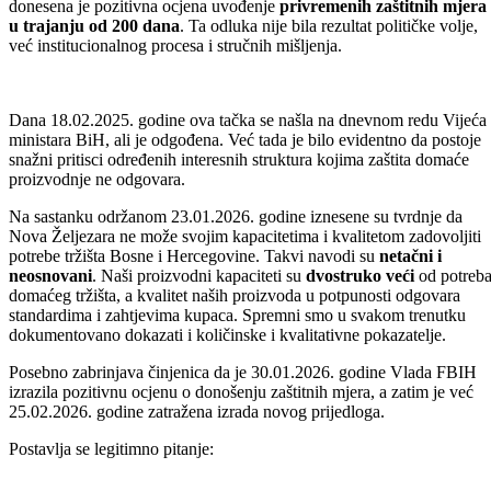
donesena je pozitivna ocjena uvođenje
privremenih zaštitnih mjera
u trajanju od 200 dana
. Ta odluka nije bila rezultat političke volje,
već institucionalnog procesa i stručnih mišljenja.
Dana 18.02.2025. godine ova tačka se našla na dnevnom redu Vijeća
ministara BiH, ali je odgođena. Već tada je bilo evidentno da postoje
snažni pritisci određenih interesnih struktura kojima zaštita domaće
proizvodnje ne odgovara.
Na sastanku održanom 23.01.2026. godine iznesene su tvrdnje da
Nova Željezara ne može svojim kapacitetima i kvalitetom zadovoljiti
potrebe tržišta Bosne i Hercegovine. Takvi navodi su
netačni i
neosnovani
. Naši proizvodni kapaciteti su
dvostruko veći
od potreb
domaćeg tržišta, a kvalitet naših proizvoda u potpunosti odgovara
standardima i zahtjevima kupaca. Spremni smo u svakom trenutku
dokumentovano dokazati i količinske i kvalitativne pokazatelje.
Posebno zabrinjava činjenica da je 30.01.2026. godine Vlada FBIH
izrazila pozitivnu ocjenu o donošenju zaštitnih mjera, a zatim je već
25.02.2026. godine zatražena izrada novog prijedloga.
Postavlja se legitimno pitanje: