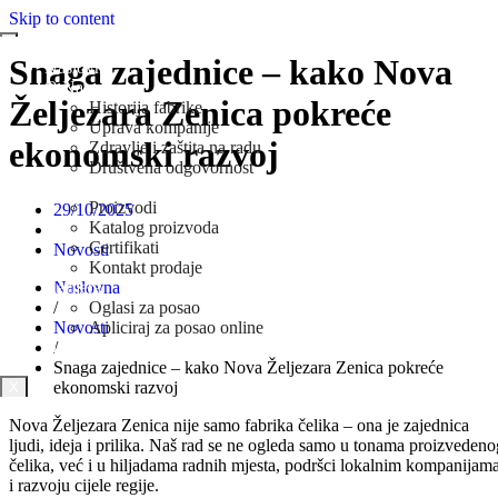
Skip to content
Snaga zajednice – kako Nova
Naslovna
O Nama
Željezara Zenica pokreće
Historija fabrike
Uprava kompanije
ekonomski razvoj
Zdravlje i zaštita na radu
Društvena odgovornost
Prodaja
Proizvodi
29/10/2025
Katalog proizvoda
Certifikati
Novosti
Kontakt prodaje
Naslovna
Karijera
/
Oglasi za posao
Novosti
Apliciraj za posao online
/
Novosti
Snaga zajednice – kako Nova Željezara Zenica pokreće
ekonomski razvoj
X
Nova Željezara Zenica nije samo fabrika čelika – ona je zajednica
ljudi, ideja i prilika. Naš rad se ne ogleda samo u tonama proizvedeno
čelika, već i u hiljadama radnih mjesta, podršci lokalnim kompanijam
i razvoju cijele regije.