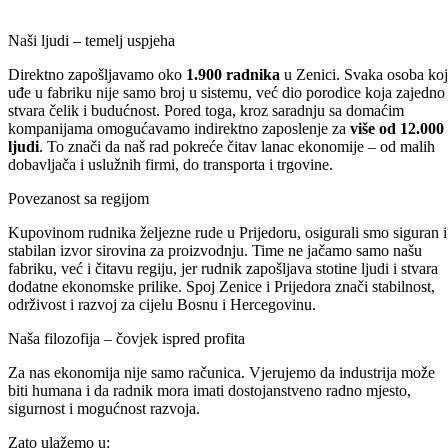
Naši ljudi – temelj uspjeha
Direktno zapošljavamo oko
1.900 radnika
u Zenici. Svaka osoba ko
uđe u fabriku nije samo broj u sistemu, već dio porodice koja zajedno
stvara čelik i budućnost. Pored toga, kroz saradnju sa domaćim
kompanijama omogućavamo indirektno zaposlenje za
više od 12.000
ljudi
. To znači da naš rad pokreće čitav lanac ekonomije – od malih
dobavljača i uslužnih firmi, do transporta i trgovine.
Povezanost sa regijom
Kupovinom rudnika željezne rude u Prijedoru, osigurali smo siguran i
stabilan izvor sirovina za proizvodnju. Time ne jačamo samo našu
fabriku, već i čitavu regiju, jer rudnik zapošljava stotine ljudi i stvara
dodatne ekonomske prilike. Spoj Zenice i Prijedora znači stabilnost,
održivost i razvoj za cijelu Bosnu i Hercegovinu.
Naša filozofija – čovjek ispred profita
Za nas ekonomija nije samo računica. Vjerujemo da industrija može
biti humana i da radnik mora imati dostojanstveno radno mjesto,
sigurnost i mogućnost razvoja.
Zato ulažemo u: