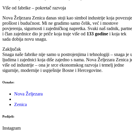
Više od fabrike – pokretač razvoja
Nova Željezara Zenica danas stoji kao simbol industrije koja povezuj
prošlost i budućnost. Mi ne gradimo samo čelik, već i mostove
povjerenja, sigurnosti i zajedničkog napretka. Svaki naš radnik, partne
i član zajednice dio je priče koja traje više od
133 godine
i koja tek
sada dobija novu snagu.
Zaključak
Snaga naše fabrike nije samo u postrojenjima i tehnologiji – snaga je 
ljudima i zajednici koja diše zajedno s nama. Nova Željezara Zenica j
više od industrije – ona je srce ekonomskog razvoja i temelj jedne
sigurnije, modernije i uspješnije Bosne i Hercegovine.
Oznake:
Nova Željezara
Zenica
Podijeli:
Instagram